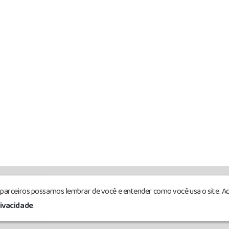
s parceiros possamos lembrar de você e entender como você usa o site. Ao
eservados.
rivacidade
.