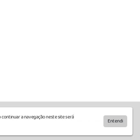
 continuar a navegação neste site será
by
BRASCAST
Entendi