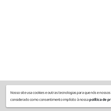
Nosso site usa cookies e outras tecnologias para que nós e nosso
radiocanoeiromix
© Todos os direitos r
considerado como consentimento implícito à nossa
política de p